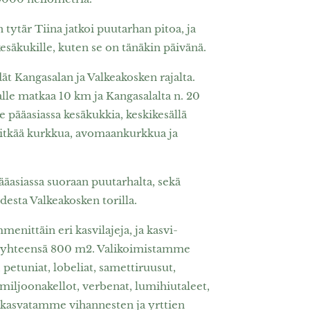
ytär Tiina jatkoi puutarhan pitoa, ja
kesäkukille, kuten se on tänäkin päivänä.
t Kangasalan ja Valkeakosken rajalta.
lle matkaa 10 km ja Kangasalalta n. 20
pääasiassa kesä­kukkia, keski­kesällä
itkää kurkkua, avomaan­kurkkua ja
siassa suoraan puutarhalta, sekä
sta Valkea­kosken torilla.
nittäin eri kasvilajeja, ja kasvi­
n yhteensä 800 m2. Valikoimistamme
petuniat, lobeliat, sametti­ruusut,
, miljoonakellot, verbenat, lumihiutaleet,
i kasvatamme vihannesten ja yrttien