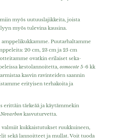
iin myös uutuuslajikkeita, joista
lyyn myös tulevina kausina.
eet amppelikukkamme. Puu­tarhaltamme
mppeleita: 20 cm, 23 cm ja 25 cm
otteitamme ovatkin erilaiset seka-
eissa kesto­lannoitetta,
osmocote
5-6 kk
varmistaa kasvin ravinteiden saannin
istamme erityisen terhakoita ja
s erittäin tärkeää ja käytämmekin
a
Novarbon
kasvuturvetta.
 valmiit kukka­istutukset ruukkuineen,
lit sekä lannoitteet ja mullat. Voit tuoda