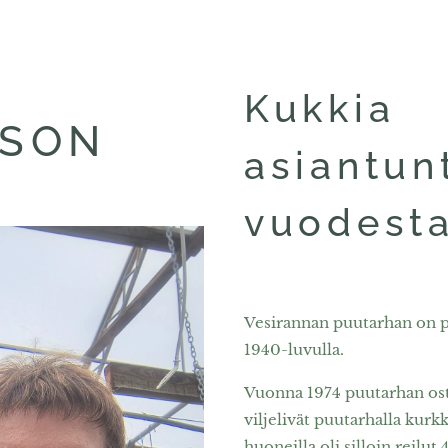
Kukkia
SSON
asiantun
vuodest
Vesirannan puutarhan on p
1940-luvulla.
Vuonna 1974 puutarhan osti
viljelivät puutarhalla kurkk
huoneilla oli silloin reilu