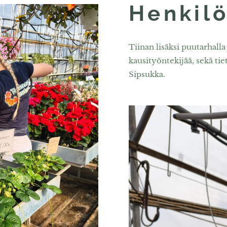
Henkil
Tiinan lisäksi puutarhall
kausityöntekijää, sekä ti
Sipsukka.