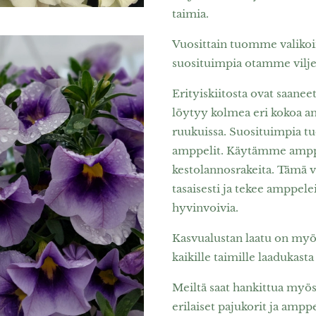
taimia.
Vuosittain tuomme valikoim
suosituimpia otamme vilje
Erityiskiitosta ovat saan
löytyy kolmea eri kokoa a
ruukuissa. Suosituimpia tu
amppelit. Käytämme amppel
kesto­lannosrakeita. Tämä 
tasaisesti ja tekee amppele
hyvinvoivia.
Kasvualustan laatu on myö
kaikille taimille laadukast
Meiltä saat hankittua myös
erilaiset pajukorit ja amppe