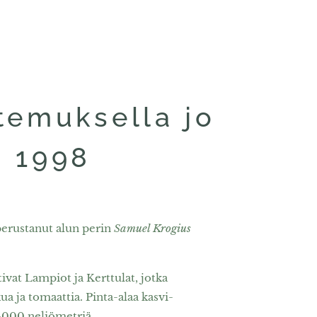
temuksella jo
a 1998
erustanut alun perin
Samuel Krogius
vat Lampiot ja Kerttulat, jotka
ua ja tomaattia. Pinta-alaa kasvi­
t 4000 neliömetriä.