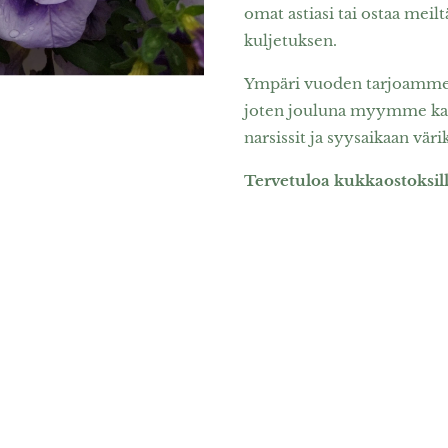
omat astiasi tai ostaa mei
kuljetuksen.
Ympäri vuoden tarjoamme a
joten jouluna myymme kauni
narsissit ja syysaikaan vär
Tervetuloa kukka­ostoksill