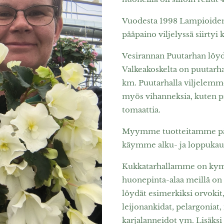
Vuodesta 1998 Lampioiden t
pääpaino viljelyssä siirtyi 
Vesirannan Puutarhan löydä
Valkeakoskelta on puutarha
km. Puutarhalla viljelemme 
myös vihanneksia, kuten p
tomaattia.
Myymme tuotteitamme pääa
käymme alku- ja loppukaude
Kukka­tarhallamme on kymme
huonepinta-alaa meillä o
löydät esimerkiksi orvokit, 
leijonan­kidat, pelargoniat
karjalanneidot ym. Lisäks