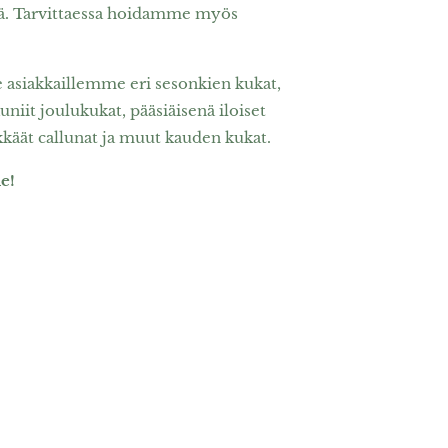
ltä. Tarvittaessa hoidamme myös
siakkail­lemme eri sesonkien kukat,
it joulukukat, pääsiäisenä iloiset
ikkäät callunat ja muut kauden kukat.
e!