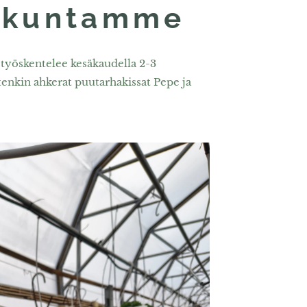
ökuntamme
a työskentelee kesäkaudella 2-3
etenkin ahkerat puutarhakissat Pepe ja